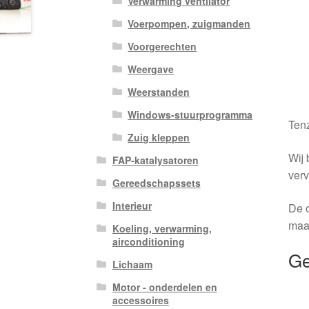
Verwarming ventilator
Voerpompen, zuigmanden
Voorgerechten
Weergave
Weerstanden
Windows-stuurprogramma
Tenz
Zuig kleppen
Wij 
FAP-katalysatoren
verv
Gereedschapssets
Interieur
De o
maa
Koeling, verwarming,
airconditioning
Ge
Lichaam
Motor - onderdelen en
accessoires