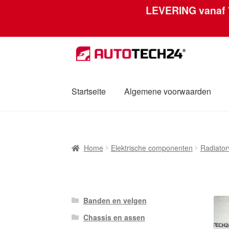
LEVERING vanaf
Skip
Skip
to
to
navigation
content
Startseite
Algemene voorwaarden
Home
Afdruk
Algemene voorwaarden
Betal
Home
Elektrische componenten
Radiatorv
Mijn account
Over ons
Privacybeleid
Werel
Banden en velgen
Chassis en assen