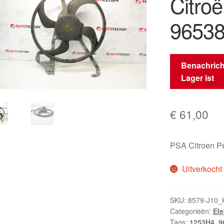
Citro
9653
Benachrich
Lager ist
€
61,00
PSA Citroen P
Uitverkocht
SKU:
8579-J10_
Categorieën:
El
Tags:
1253H4
,
9