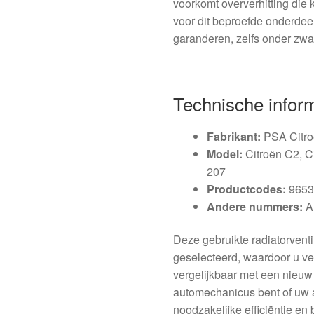
voorkomt oververhitting die 
voor dit beproefde onderdeel
garanderen, zelfs onder zw
Technische infor
Fabrikant:
PSA Citro
Model:
Citroën C2, C
207
Productcodes:
9653
Andere nummers:
Al
Deze gebruikte radiatorventi
geselecteerd, waardoor u ve
vergelijkbaar met een nieuw
automechanicus bent of uw au
noodzakelijke efficiëntie en