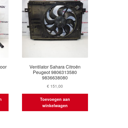
voor
Ventilator Sahara Citroën
Peugeot 9806313580
9836638080
€
151,00
n
Toevoegen aan
t
winkelwagen