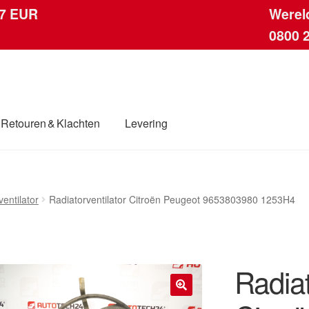
 7 EUR
Werel
0800 
Retouren & Klachten
Levering
ingen
Contact
Kassa
Klachten
Klachtenprocedure
Levering
entilator
Radiatorventilator Citroën Peugeot 9653803980 1253H4
dwijde verzending
Winkelwagen
Radiat
🔍