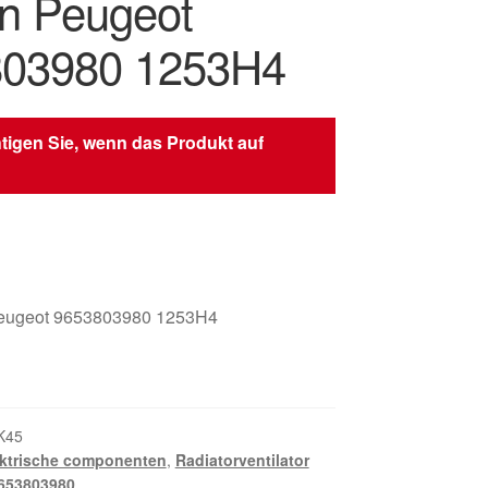
ën Peugeot
803980 1253H4
tigen Sie, wenn das Produkt auf
eugeot 9653803980 1253H4
K45
ektrische componenten
,
Radiatorventilator
653803980