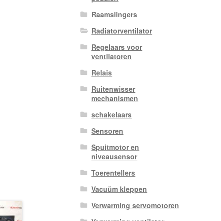
Raamslingers
Radiatorventilator
Regelaars voor
ventilatoren
Relais
Ruitenwisser
mechanismen
schakelaars
Sensoren
Spuitmotor en
niveausensor
Toerentellers
Vacuüm kleppen
Verwarming servomotoren