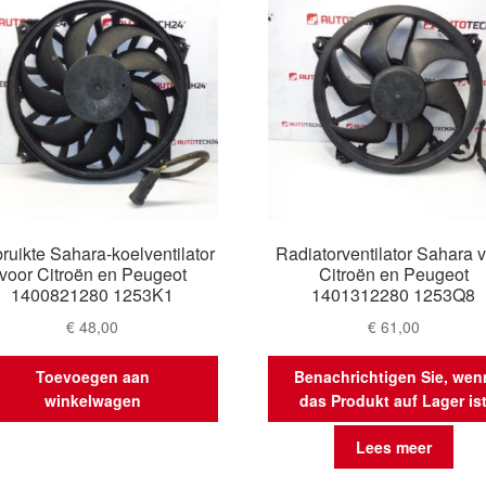
ruikte Sahara-koelventilator
Radiatorventilator Sahara 
voor Citroën en Peugeot
Citroën en Peugeot
1400821280 1253K1
1401312280 1253Q8
€
48,00
€
61,00
Toevoegen aan
Benachrichtigen Sie, wen
winkelwagen
das Produkt auf Lager is
Lees meer