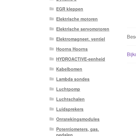
EGR kleppen
Elektrische motoren
Elektrische servomotoren
Besc
Elektromagneet. ventiel
Hoorns Hoorns
Bijk
HYDROACTIVE-eenheid
Kabelbomen
Lambda sondes
Luchtpomp
Luchtschalen
Luidsprekers
Ontstekingsmodules
Potentiometers, gas.
pedalen