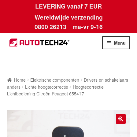
LEVERING vanaf 7 EUR
Wereldwijde verzending
0800 26213
ma-vr 9-16
Skip
Skip
Menu
to
to
navigation
content
Home
Afdruk
Home
Elektrische componenten
Drivers en schakelaars
anders
Lichte hoogtecorrectie
Hoogtecorrectie
Algemene voorwaarden
Lichtbediening Citroën Peugeot 6554T7
Betalingen
Contact
🔍