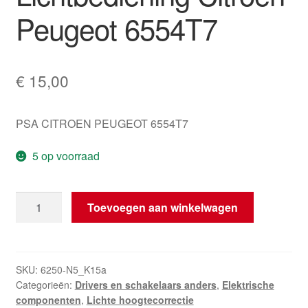
Peugeot 6554T7
€
15,00
PSA CITROEN PEUGEOT 6554T7
5 op voorraad
Hoogtecorrectie
Toevoegen aan winkelwagen
Lichtbediening
Citroën
Peugeot
6554T7
SKU:
6250-N5_K15a
Categorieën:
Drivers en schakelaars anders
,
Elektrische
aantal
componenten
,
Lichte hoogtecorrectie