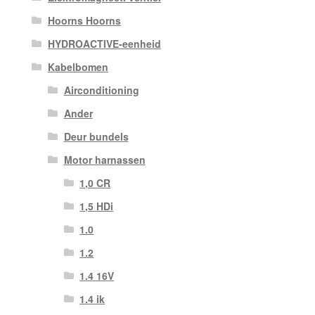
Hoorns Hoorns
HYDROACTIVE-eenheid
Kabelbomen
Airconditioning
Ander
Deur bundels
Motor harnassen
1,0 CR
1,5 HDi
1.0
1.2
1.4 16V
1.4 ik