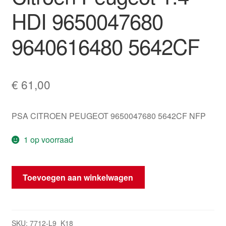
HDI 9650047680
9640616480 5642CF
€
61,00
PSA CITROEN PEUGEOT 9650047680 5642CF NFP
1 op voorraad
Plusbundel
Toevoegen aan winkelwagen
Motor
Citroën
Peugeot
1.4
SKU:
7712-L9_K18