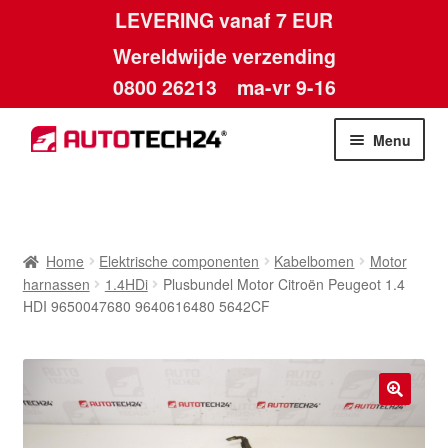
LEVERING vanaf 7 EUR
Wereldwijde verzending
0800 26213
ma-vr 9-16
Skip
Skip
Menu
to
to
navigation
content
Home
Afdruk
Home
Elektrische componenten
Kabelbomen
Motor
harnassen
1.4HDi
Plusbundel Motor Citroën Peugeot 1.4
Algemene voorwaarden
HDI 9650047680 9640616480 5642CF
Betalingen
Contact
🔍