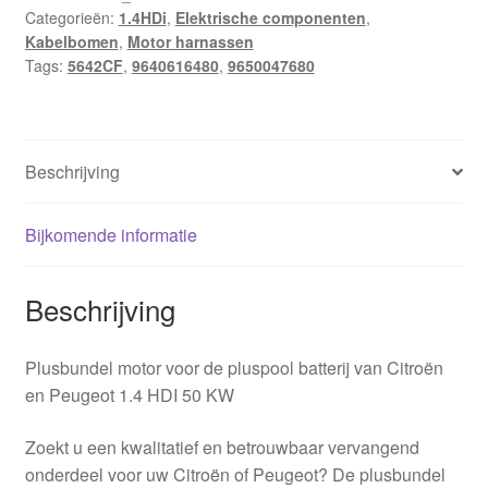
Categorieën:
1.4HDi
,
Elektrische componenten
,
HDI
Kabelbomen
,
Motor harnassen
9650047680
Tags:
5642CF
,
9640616480
,
9650047680
9640616480
5642CF
aantal
Beschrijving
Bijkomende informatie
Beschrijving
Plusbundel motor voor de pluspool batterij van Citroën
en Peugeot 1.4 HDI 50 KW
Zoekt u een kwalitatief en betrouwbaar vervangend
onderdeel voor uw Citroën of Peugeot? De plusbundel