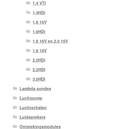
1.4 VTI
1.4HDi
1.6 16V
1.6HDi
1.8 16V en 2.0 16V
1.8 18V
2.0HDi
2.2HDI
3.0HDI
Lambda sondes
Luchtpomp
Luchtschalen
Luidsprekers
Ontstekingsmodules