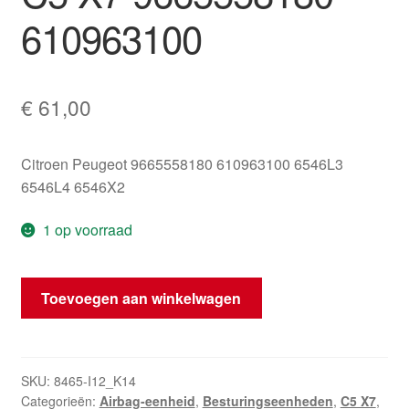
610963100
€
61,00
Citroen Peugeot 9665558180 610963100 6546L3
6546L4 6546X2
1 op voorraad
Airbagmodule
Toevoegen aan winkelwagen
Citroën
C5
X7
9665558180
SKU:
8465-I12_K14
Categorieën:
Airbag-eenheid
,
Besturingseenheden
,
C5 X7
,
610963100