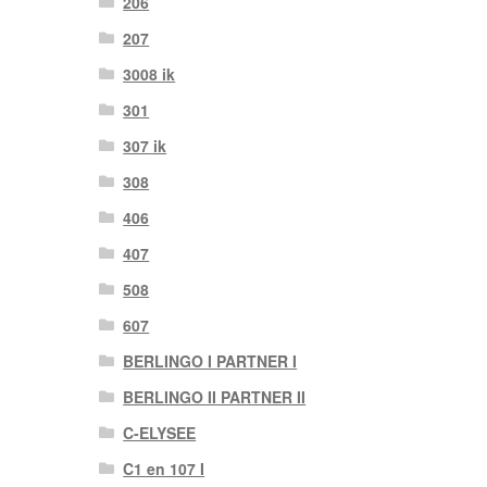
206
207
3008 ik
301
307 ik
308
406
407
508
607
BERLINGO I PARTNER I
BERLINGO II PARTNER II
C-ELYSEE
C1 en 107 I