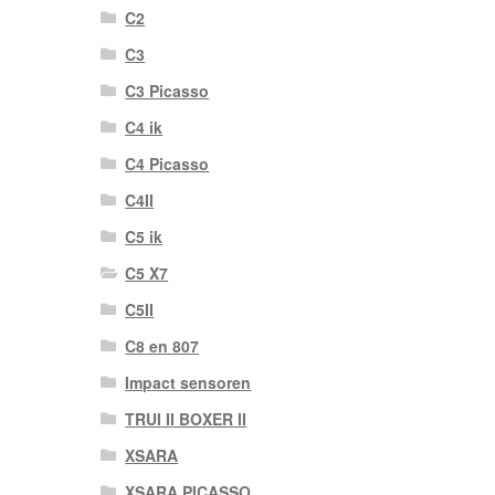
C2
C3
C3 Picasso
C4 ik
C4 Picasso
C4II
C5 ik
C5 X7
C5II
C8 en 807
Impact sensoren
TRUI II BOXER II
XSARA
XSARA PICASSO