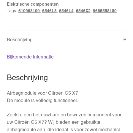
Elektrische componenten
aantal
Tags:
610963100
,
6546L3
,
6546L4
,
6546X2
,
9665558180
Beschrijving
Bijkomende informatie
Beschrijving
Airbagmodule voor Citroën C5 X7
De module is volledig functioneel.
Zoekt u een betrouwbare en bewezen component voor
uw Citroën C5 X7? Wij bieden een gebruikte
airbagmodule aan, die ideaal is voor zowel mechanici