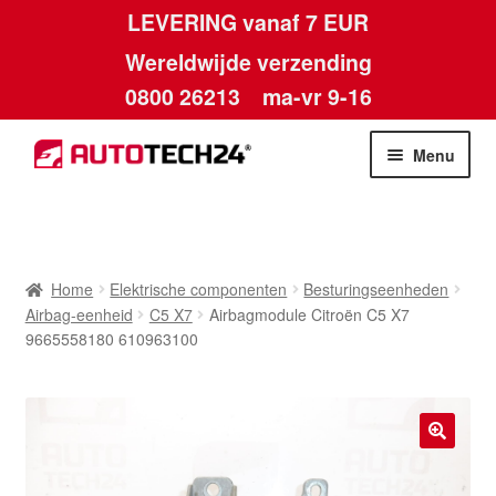
LEVERING vanaf 7 EUR
Wereldwijde verzending
0800 26213
ma-vr 9-16
Skip
Skip
Menu
to
to
navigation
content
Home
Afdruk
Home
Elektrische componenten
Besturingseenheden
Airbag-eenheid
C5 X7
Airbagmodule Citroën C5 X7
Algemene voorwaarden
9665558180 610963100
Betalingen
Contact
🔍