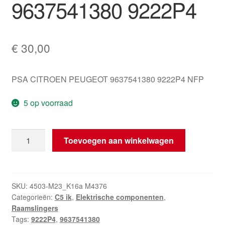
9637541380 9222P4
€
30,00
PSA CITROEN PEUGEOT 9637541380 9222P4 NFP
5 op voorraad
Raamwindowmotor
Toevoegen aan winkelwagen
rechtsvoor
Citroën
C5
9637541380
SKU:
4503-M23_K16a M4376
Categorieën:
C5 ik
,
Elektrische componenten
,
9222P4
Raamslingers
aantal
Tags:
9222P4
,
9637541380