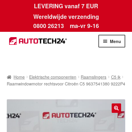
LEVERING vanaf 7 EUR
Wereldwijde verzending
0800 26213
ma-vr 9-16
Skip
Skip
Menu
to
to
navigation
content
Home
Afdruk
Home
Elektrische componenten
Raamslingers
C5 ik
Raamwindowmotor rechtsvoor Citroën C5 9637541380 9222P4
Algemene voorwaarden
Betalingen
🔍
Contact