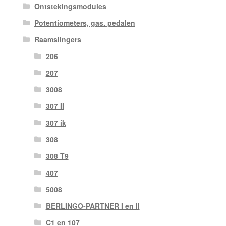
Ontstekingsmodules
Potentiometers, gas. pedalen
Raamslingers
206
207
3008
307 II
307 ik
308
308 T9
407
5008
BERLINGO-PARTNER I en II
C1 en 107