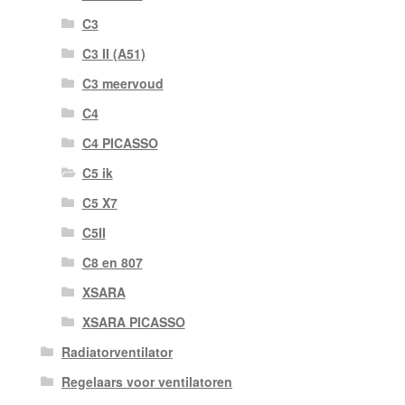
C3
C3 II (A51)
C3 meervoud
C4
C4 PICASSO
C5 ik
C5 X7
C5II
C8 en 807
XSARA
XSARA PICASSO
Radiatorventilator
Regelaars voor ventilatoren