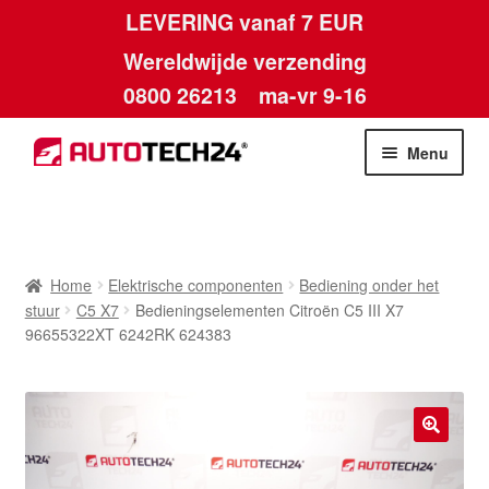
LEVERING vanaf 7 EUR
Wereldwijde verzending
0800 26213
ma-vr 9-16
Skip
Skip
Menu
to
to
navigation
content
Home
Afdruk
Home
Elektrische componenten
Bediening onder het
stuur
C5 X7
Bedieningselementen Citroën C5 III X7
Algemene voorwaarden
96655322XT 6242RK 624383
Betalingen
Contact
🔍