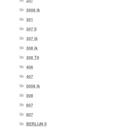
207
3008 ik
301
307 II
307 ik
308 ik
308 T9
406
407
5008 ik
508
607
807
BERLIJN II