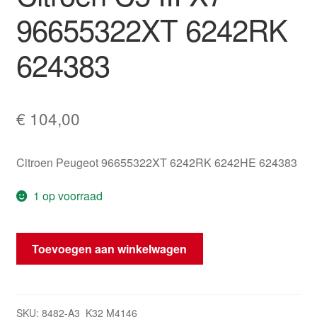
96655322XT 6242RK
624383
€
104,00
Citroen Peugeot 96655322XT 6242RK 6242HE 624383
1 op voorraad
Bedieningselementen
Toevoegen aan winkelwagen
Citroën
C5
III
X7
SKU:
8482-A3_K32 M4146