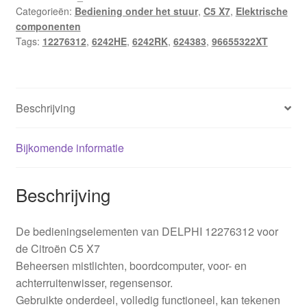
Categorieën:
Bediening onder het stuur
,
C5 X7
,
Elektrische
96655322XT
componenten
6242RK
Tags:
12276312
,
6242HE
,
6242RK
,
624383
,
96655322XT
624383
aantal
Beschrijving
Bijkomende informatie
Beschrijving
De bedieningselementen van DELPHI 12276312 voor
de Citroën C5 X7
Beheersen mistlichten, boordcomputer, voor- en
achterruitenwisser, regensensor.
Gebruikte onderdeel, volledig functioneel, kan tekenen