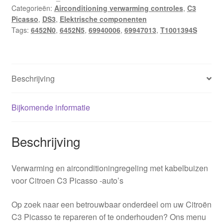
Categorieën:
Airconditioning verwarming controles
,
C3
6452N5
Picasso
,
DS3
,
Elektrische componenten
aantal
Tags:
6452N0
,
6452N5
,
69940006
,
69947013
,
T1001394S
Beschrijving
Bijkomende informatie
Beschrijving
Verwarming en airconditioningregeling met kabelbuizen
voor Citroen C3 Picasso -auto’s
Op zoek naar een betrouwbaar onderdeel om uw Citroën
C3 Picasso te repareren of te onderhouden? Ons menu