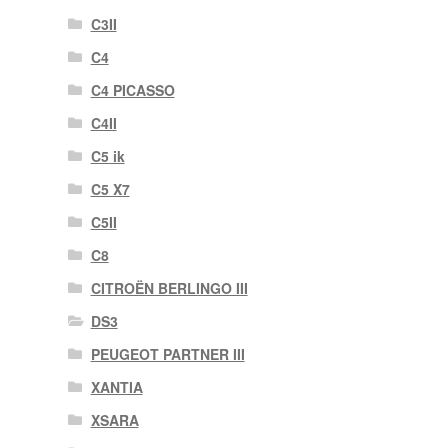
C3II
C4
C4 PICASSO
C4II
C5 ik
C5 X7
C5II
C8
CITROËN BERLINGO III
DS3
PEUGEOT PARTNER III
XANTIA
XSARA