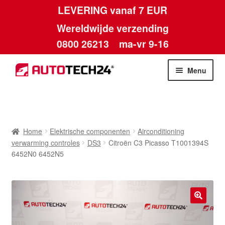
LEVERING vanaf 7 EUR
Wereldwijde verzending
0800 26213
ma-vr 9-16
Skip
Skip
Menu
to
to
navigation
content
Home
Afdruk
Home
Elektrische componenten
Airconditioning
verwarming controles
DS3
Citroën C3 Picasso T1001394S
Algemene voorwaarden
6452N0 6452N5
Betalingen
Contact
🔍