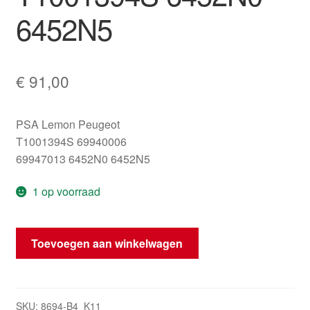
6452N5
€
91,00
PSA Lemon Peugeot
T1001394S 69940006
69947013 6452N0 6452N5
1 op voorraad
Citroën
Toevoegen aan winkelwagen
C3
Picasso
T1001394S
6452N0
SKU:
8694-B4_K11