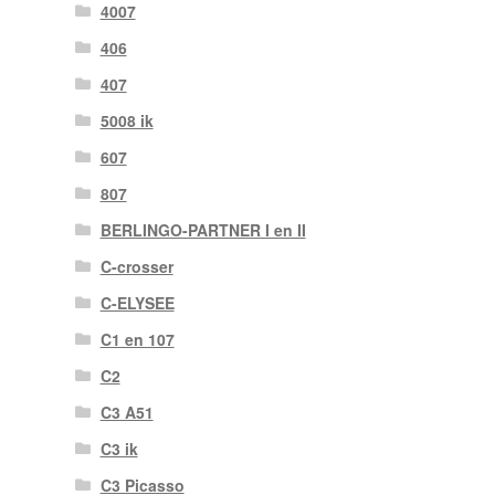
4007
406
407
5008 ik
607
807
BERLINGO-PARTNER I en II
C-crosser
C-ELYSEE
C1 en 107
C2
C3 A51
C3 ik
C3 Picasso