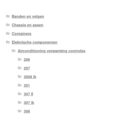
Banden en velgen
Chassis en assen
Containers
Elektrische componenten
Airconditioning verwarming controles
206
207
3008 ik
301
307 II
307 ik
308