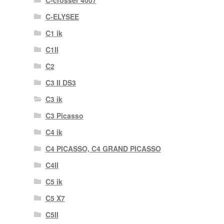
C-crosser 4007
C-ELYSEE
C1 ik
C1II
C2
C3 II DS3
C3 ik
C3 Picasso
C4 ik
C4 PICASSO, C4 GRAND PICASSO
C4II
C5 ik
C5 X7
C5II