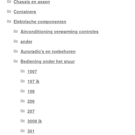
Chassis en assen
Containers
Elektrische componenten
Airconditioning verwarming controles
ander
Autoradio's en toebehoren
Bediening onder het stuur
1007
107 ik
108
206
207
3008 ik
301