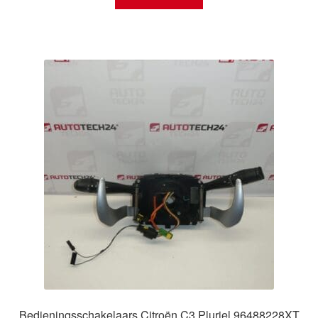
Bedieningsschakelaars Citroën C3 Pluriel 96488228XT