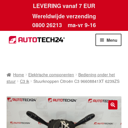
LEVERING vanaf 7 EUR
Wereldwijde verzending
0800 26213
ma-vr 9-16
Skip
Skip
Menu
to
to
navigation
content
Home
Afdruk
Home
Elektrische componenten
Bediening onder het
stuur
C3 ik
Stuurknoppen Citroën C3 96608841XT 6239ZS
Algemene voorwaarden
Betalingen
🔍
Contact