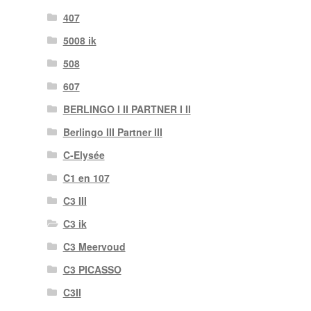
407
5008 ik
508
607
BERLINGO I II PARTNER I II
Berlingo III Partner III
C-Elysée
C1 en 107
C3 III
C3 ik
C3 Meervoud
C3 PICASSO
C3II