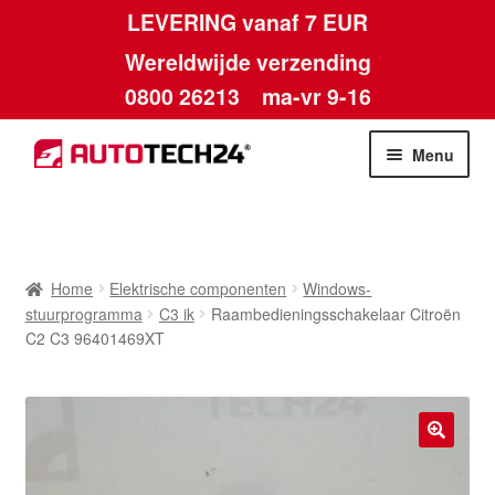
LEVERING vanaf 7 EUR
Wereldwijde verzending
0800 26213
ma-vr 9-16
Skip
Skip
Menu
to
to
navigation
content
Home
Afdruk
Home
Elektrische componenten
Windows-
stuurprogramma
C3 ik
Raambedieningsschakelaar Citroën
Algemene voorwaarden
C2 C3 96401469XT
Betalingen
Contact
🔍