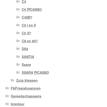
C4
C4 PICASSO
C4IIB7
C5 I en II
C5 X7
C8 en 807
DS4
XANTIA
Xsara
XSARA PICASSO
Zuig kleppen
FAP-katalysatoren
Gereedschapssets
Interieur