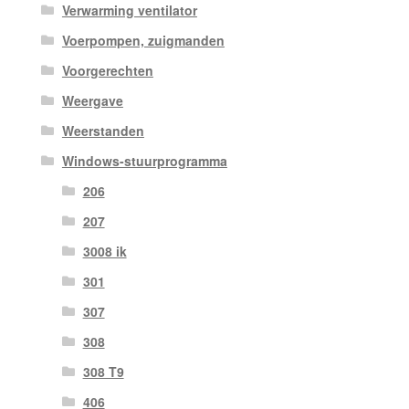
Verwarming ventilator
Voerpompen, zuigmanden
Voorgerechten
Weergave
Weerstanden
Windows-stuurprogramma
206
207
3008 ik
301
307
308
308 T9
406