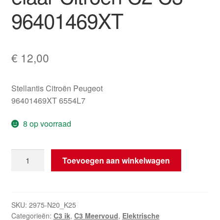
96401469XT
€
12,00
Stellantis Citroën Peugeot
96401469XT 6554L7
8 op voorraad
Raambedieningsschakelaar
Toevoegen aan winkelwagen
Citroën
C2
C3
96401469XT
SKU:
2975-N20_K25
Categorieën:
C3 ik
,
C3 Meervoud
,
Elektrische
aantal