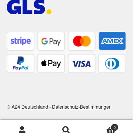
©
A24 Deutschland
-
Datenschutz-Bestimmungen
0
Zoeken
Zoeken