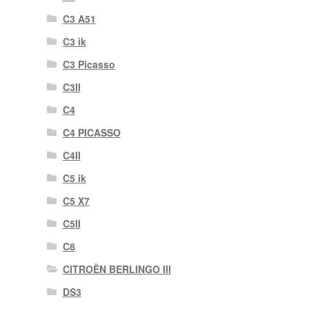
C3 A51
C3 ik
C3 Picasso
C3II
C4
C4 PICASSO
C4II
C5 ik
C5 X7
C5II
C8
CITROËN BERLINGO III
DS3