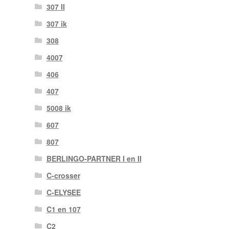
307 II
307 ik
308
4007
406
407
5008 ik
607
807
BERLINGO-PARTNER I en II
C-crosser
C-ELYSEE
C1 en 107
C2