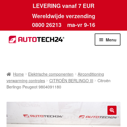
LEVERING vanaf 7 EUR
Wereldwijde verzending
0800 26213
ma-vr 9-16
Skip
Skip
Menu
to
to
navigation
content
Home
Afdruk
Home
Elektrische componenten
Airconditioning
verwarming controles
CITROËN BERLINGO III
Citroën
Algemene voorwaarden
Berlingo Peugeot 9804091180
Betalingen
Contact
🔍