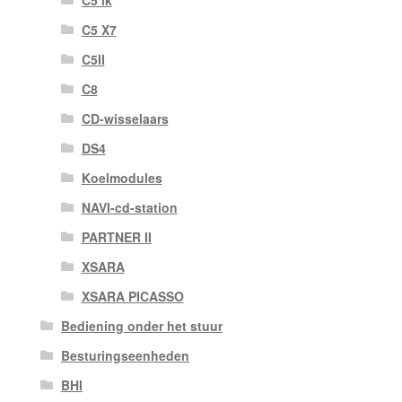
C5 X7
C5II
C8
CD-wisselaars
DS4
Koelmodules
NAVI-cd-station
PARTNER II
XSARA
XSARA PICASSO
Bediening onder het stuur
Besturingseenheden
BHI