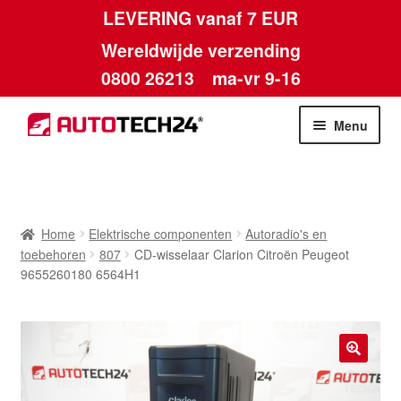
LEVERING vanaf 7 EUR
Wereldwijde verzending
0800 26213
ma-vr 9-16
Skip
Skip
Menu
to
to
navigation
content
Home
Afdruk
Home
Elektrische componenten
Autoradio's en
toebehoren
807
CD-wisselaar Clarion Citroën Peugeot
Algemene voorwaarden
9655260180 6564H1
Betalingen
Contact
🔍