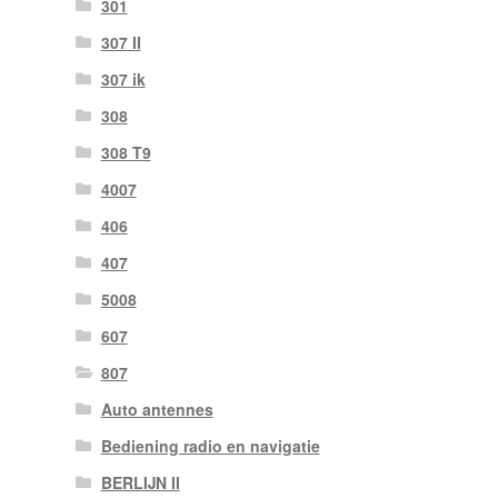
301
307 II
307 ik
308
308 T9
4007
406
407
5008
607
807
Auto antennes
Bediening radio en navigatie
BERLIJN II