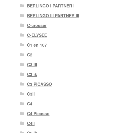
BERLINGO I PARTNER I
BERLINGO III PARTNER III
C-crosser
C-ELYSEE
C1 en 107
C2
C3 III
C3 ik
C3 PICASSO
C3II
C4
C4 Picasso
C4II
C5 ik