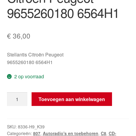
9655260180 6564H1
€
36,00
Stellantis Citroën Peugeot
9655260180 6564H1
2 op voorraad
CD-
Toevoegen aan winkelwagen
wisselaar
Clarion
Citroën
Peugeot
SKU:
8336-H9_K39
Categorieën:
807
,
Autoradio's en toebehoren
,
C8
,
CD-
9655260180