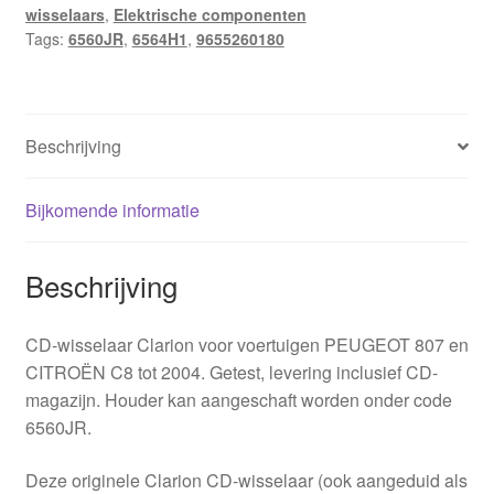
wisselaars
,
Elektrische componenten
6564H1
Tags:
6560JR
,
6564H1
,
9655260180
aantal
Beschrijving
Bijkomende informatie
Beschrijving
CD-wisselaar Clarion voor voertuigen PEUGEOT 807 en
CITROËN C8 tot 2004. Getest, levering inclusief CD-
magazijn. Houder kan aangeschaft worden onder code
6560JR.
Deze originele Clarion CD-wisselaar (ook aangeduid als