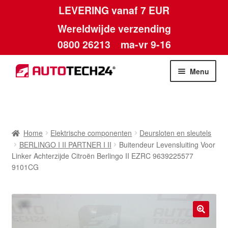
LEVERING vanaf 7 EUR
Wereldwijde verzending
0800 26213
ma-vr 9-16
Skip
Skip
Menu
to
to
navigation
content
Home
Afdruk
Home
Elektrische componenten
Deursloten en sleutels
BERLINGO I II PARTNER I II
Buitendeur Levensluiting Voor
Algemene voorwaarden
Linker Achterzijde Citroën Berlingo II EZRC 9639225577
9101CG
Betalingen
Contact
🔍