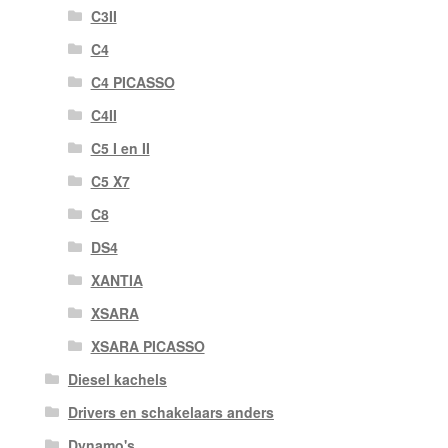
C3II
C4
C4 PICASSO
C4II
C5 I en II
C5 X7
C8
DS4
XANTIA
XSARA
XSARA PICASSO
Diesel kachels
Drivers en schakelaars anders
Dynamo's