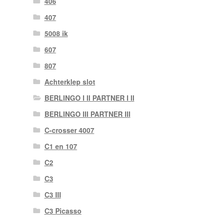
406
407
5008 ik
607
807
Achterklep slot
BERLINGO I II PARTNER I II
BERLINGO III PARTNER III
C-crosser 4007
C1 en 107
C2
C3
C3 III
C3 Picasso