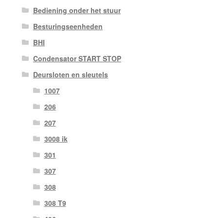
Bediening onder het stuur
Besturingseenheden
BHI
Condensator START STOP
Deursloten en sleutels
1007
206
207
3008 ik
301
307
308
308 T9