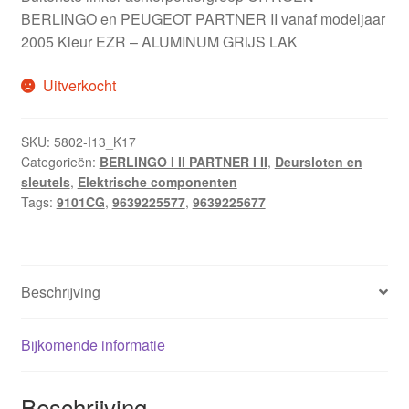
BERLINGO en PEUGEOT PARTNER II vanaf modeljaar
2005 Kleur EZR – ALUMINUM GRIJS LAK
Uitverkocht
SKU:
5802-I13_K17
Categorieën:
BERLINGO I II PARTNER I II
,
Deursloten en
sleutels
,
Elektrische componenten
Tags:
9101CG
,
9639225577
,
9639225677
Beschrijving
Bijkomende informatie
Beschrijving