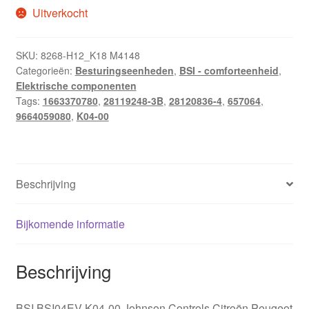
Uitverkocht
SKU:
8268-H12_K18 M4148
Categorieën:
Besturingseenheden
,
BSI - comforteenheid
,
Elektrische componenten
Tags:
1663370780
,
28119248-3B
,
28120836-4
,
657064
,
9664059080
,
K04-00
Beschrijving
Bijkomende informatie
Beschrijving
BSI BSI04EV K04-00 Johnson Controls Citroën Peugeot