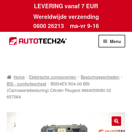
LEVERING vanaf 7 EUR
Wereldwijde verzending
0800 26213
ma-vr 9-16
Skip
Skip
Menu
to
to
navigation
content
Home
Afdruk
Home
Elektrische componenten
Besturingseenheden
BSI - comforteenheid
BSI04EV K04-00 BSI
Algemene voorwaarden
(Carrosseriebesturing) Citroën Peugeot 9664059080 02
657064
Betalingen
Contact
🔍