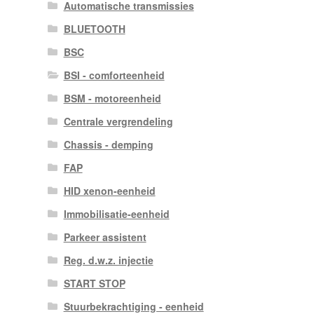
Automatische transmissies
BLUETOOTH
BSC
BSI - comforteenheid
BSM - motoreenheid
Centrale vergrendeling
Chassis - demping
FAP
HID xenon-eenheid
Immobilisatie-eenheid
Parkeer assistent
Reg. d.w.z. injectie
START STOP
Stuurbekrachtiging - eenheid