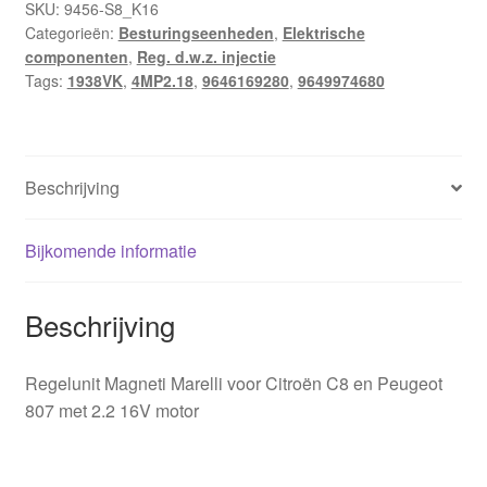
SKU:
9456-S8_K16
Categorieën:
Besturingseenheden
,
Elektrische
componenten
,
Reg. d.w.z. injectie
Tags:
1938VK
,
4MP2.18
,
9646169280
,
9649974680
Beschrijving
Bijkomende informatie
Beschrijving
Regelunit Magneti Marelli voor Citroën C8 en Peugeot
807 met 2.2 16V motor