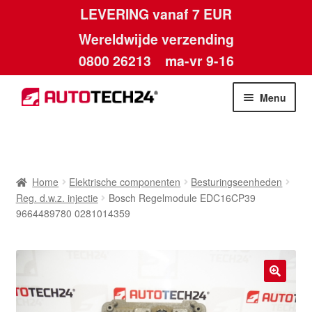
LEVERING vanaf 7 EUR
Wereldwijde verzending
0800 26213
ma-vr 9-16
Skip
Skip
Menu
to
to
navigation
content
Home
Afdruk
Home
Elektrische componenten
Besturingseenheden
Reg. d.w.z. injectie
Bosch Regelmodule EDC16CP39
Algemene voorwaarden
9664489780 0281014359
Betalingen
Contact
🔍