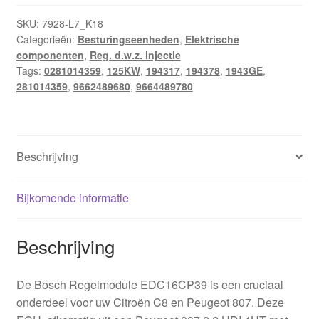
SKU:
7928-L7_K18
Categorieën:
Besturingseenheden
,
Elektrische
componenten
,
Reg. d.w.z. injectie
Tags:
0281014359
,
125KW
,
194317
,
194378
,
1943GE
,
281014359
,
9662489680
,
9664489780
Beschrijving
Bijkomende informatie
Beschrijving
De Bosch Regelmodule EDC16CP39 is een cruciaal
onderdeel voor uw Citroën C8 en Peugeot 807. Deze