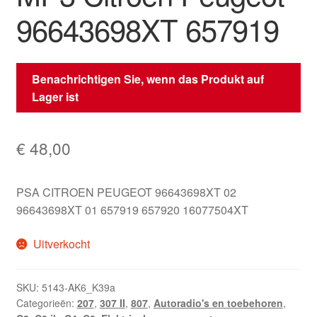
96643698XT 657919
Benachrichtigen Sie, wenn das Produkt auf
Lager ist
€
48,00
PSA CITROEN PEUGEOT 96643698XT 02
96643698XT 01 657919 657920 16077504XT
Uitverkocht
SKU:
5143-AK6_K39a
Categorieën:
207
,
307 II
,
807
,
Autoradio's en toebehoren
,