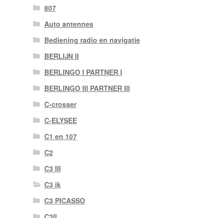
807
Auto antennes
Bediening radio en navigatie
BERLIJN II
BERLINGO I PARTNER I
BERLINGO III PARTNER III
C-crosser
C-ELYSEE
C1 en 107
C2
C3 III
C3 ik
C3 PICASSO
C3II