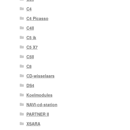
C4
C4 Picasso
C4II
C5 ik
C5 X7
C5II
C8
CD-wisselaars
DS4
Koelmodules
NAVI-cd-station
PARTNER II
XSARA