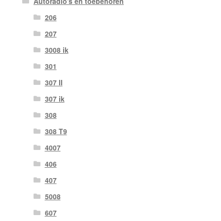
Autoradio's en toebehoren
206
207
3008 ik
301
307 II
307 ik
308
308 T9
4007
406
407
5008
607