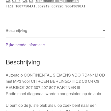
C2
,
C3 ik
,
C4
,
C8
,
Elektrische componenten
Tags:
16077504XT
,
657919
,
657920
,
96643698XT
Beschrijving
Bijkomende informatie
Beschrijving
Autoradio CONTINENTAL SIEMENS VDO RD4N1M CD
met MP3 voor CITROEN BERLINGO III C2 C3 C4 C8
PEUGEOT 207 307 407 807 PARTNER III
Rádio moet diagonaal worden aangesloten op de auto
U bent op de juiste plek als u op zoek bent naar een