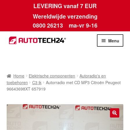
LEVERING vanaf 7 EUR
Wereldwijde verzending
0800 26213
ma-vr 9-16
Skip
Skip
Menu
to
to
navigation
content
Home
Afdruk
Home
Elektrische componenten
Autoradio's en
toebehoren
C3 ik
Autorradio met CD MP3 Citroën Peugeot
Algemene voorwaarden
96643698XT 657919
Betalingen
Contact
🔍