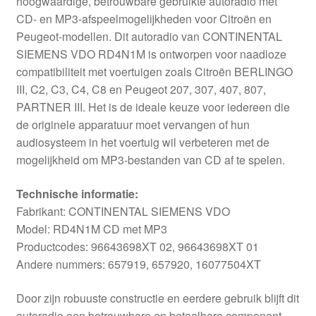
hoogwaardige, betrouwbare gebruikte autoradio met
CD- en MP3-afspeelmogelijkheden voor Citroën en
Peugeot-modellen. Dit autoradio van CONTINENTAL
SIEMENS VDO RD4N1M is ontworpen voor naadloze
compatibiliteit met voertuigen zoals Citroën BERLINGO
III, C2, C3, C4, C8 en Peugeot 207, 307, 407, 807,
PARTNER III. Het is de ideale keuze voor iedereen die
de originele apparatuur moet vervangen of hun
audiosysteem in het voertuig wil verbeteren met de
mogelijkheid om MP3-bestanden van CD af te spelen.
Technische informatie:
Fabrikant: CONTINENTAL SIEMENS VDO
Model: RD4N1M CD met MP3
Productcodes: 96643698XT 02, 96643698XT 01
Andere nummers: 657919, 657920, 16077504XT
Door zijn robuuste constructie en eerdere gebruik blijft dit
autoradio een betrouwbare en betaalbare component