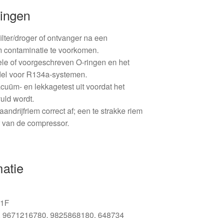
ingen
ilter/droger of ontvanger na een
 contaminatie te voorkomen.
ele of voorgeschreven O-ringen en het
del voor R134a-systemen.
cuüm- en lekkagetest uit voordat het
uld wordt.
aandrijfriem correct af; een te strakke riem
r van de compressor.
matie
21F
, 9671216780, 9825868180, 648734