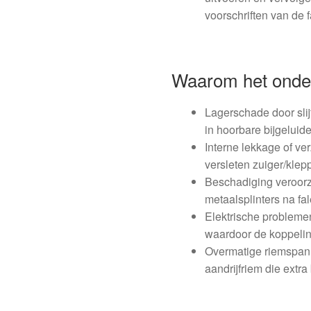
voorschriften van de f
Waarom het onderd
Lagerschade door slij
in hoorbare bijgeluid
Interne lekkage of v
versleten zuiger/klep
Beschadiging veroorz
metaalsplinters na f
Elektrische problemen
waardoor de koppeling
Overmatige riemspann
aandrijfriem die extr