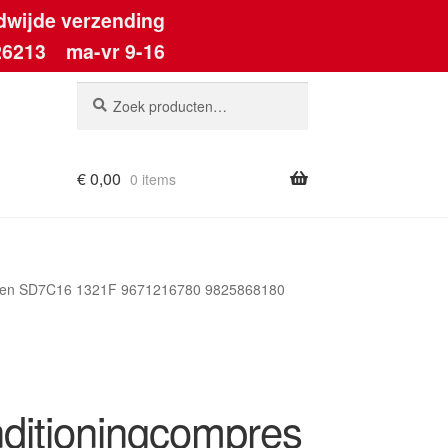
dwijde verzending
26213
ma-vr 9-16
Zoeken
Zoeken
naar:
€
0,00
0 items
nden SD7C16 1321F 9671216780 9825868180
nditioningcompres