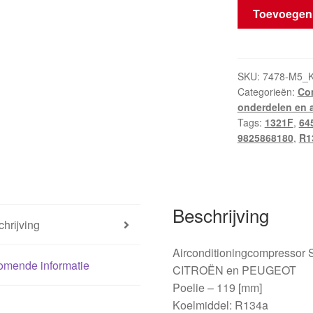
Airconditionin
Toevoegen
Sanden
SD7C16
1321F
9671216780
SKU:
7478-M5_
Categorieën:
Com
9825868180
onderdelen en 
648734
Tags:
1321F
,
64
aantal
9825868180
,
R1
Beschrijving
hrijving
Airconditioningcompressor
omende informatie
CITROËN en PEUGEOT
Poelie – 119 [mm]
Koelmiddel: R134a