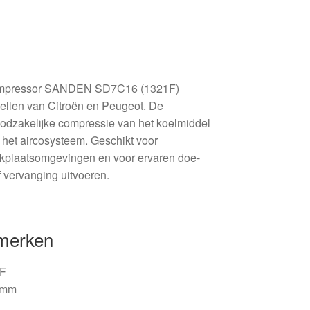
gcompressor SANDEN SD7C16 (1321F)
ellen van Citroën en Peugeot. De
odzakelijke compressie van het koelmiddel
 het aircosysteem. Geschikt voor
rkplaatsomgevingen en voor ervaren doe-
f vervanging uitvoeren.
nmerken
1F
9 mm