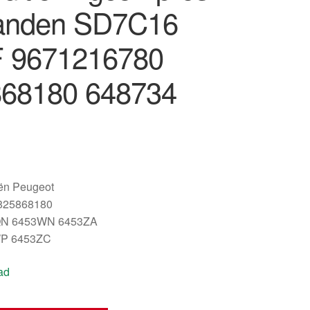
anden SD7C16
 9671216780
68180 648734
oën Peugeot
825868180
QN 6453WN 6453ZA
WP 6453ZC
ad