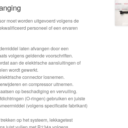
vanging
or moet worden uitgevoerd volgens de
kwalificeerd personeel of een ervaren
demiddel laten afvangen door een
aats volgens geldende voorschriften.
dat aan de elektrische aansluitingen of
len wordt gewerkt.
elektrische connector losnemen.
erwijderen en compressor uitnemen.
aatsen op beschadiging en vervuiling.
dichtringen (O-ringen) gebruiken en juiste
meermiddel (volgens specificatie fabrikant)
rekken op het systeem, lekkagetest
ns juist vullen met R134a volgens