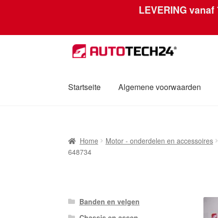
LEVERING vanaf
Skip
Skip
to
to
navigation
content
Startseite
Algemene voorwaarden
Home
Afdruk
Algemene voorwaarden
Betal
Home
Motor - onderdelen en accessoires
Mijn account
Over ons
Privacybeleid
Werel
648734
Banden en velgen
Chassis en assen