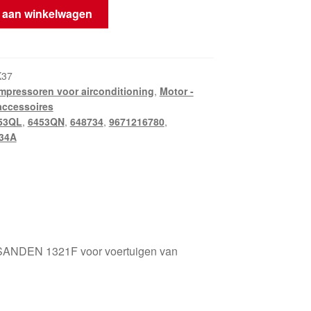
gcompressor
 aan winkelwagen
K37
pressoren voor airconditioning
,
Motor -
accessoires
53QL
,
6453QN
,
648734
,
9671216780
,
34A
 SANDEN 1321F voor voertuigen van