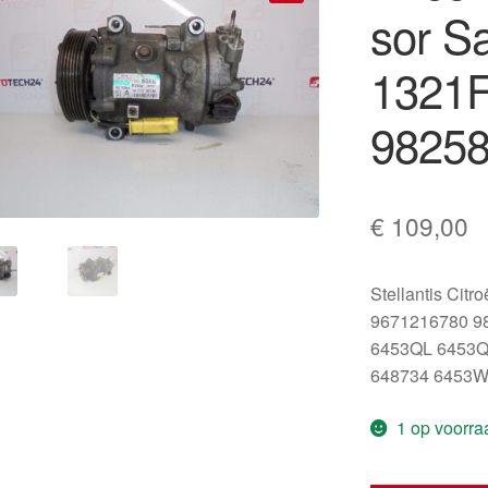
sor S
🔍
1321F
98258
€
109,00
Stellantis Citr
9671216780 9
6453QL 6453
648734 6453
1 op voorra