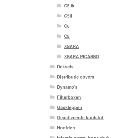
C5 ik
C5II
C6
C8
XSARA
XSARA PICASSO
Deksels
Distributie covers
Dynamo's
Filterboxen
Gaskleppen
Geactiveerde koolstof
Hoofden
Injectie pomp. hoge druk