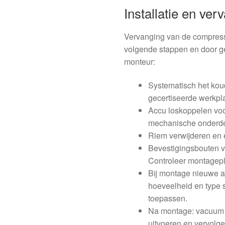
Installatie en ver
Vervanging van de compress
volgende stappen en door ge
monteur:
Systematisch het kou
gecertiseerde werkpl
Accu loskoppelen voor
mechanische onderde
Riem verwijderen en 
Bevestigingsbouten v
Controleer montagepl
Bij montage nieuwe af
hoeveelheid en type s
toepassen.
Na montage: vacuum t
uitvoeren en vervolge