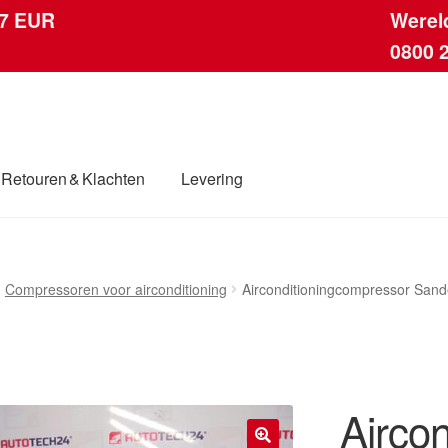
 7 EUR
Werel
0800 
Retouren & Klachten
Levering
ingen
Contact
Kassa
Klachten
Klachtenprocedure
Levering
Compressoren voor airconditioning
Airconditioningcompressor Sa
dwijde verzending
Winkelwagen
Airco