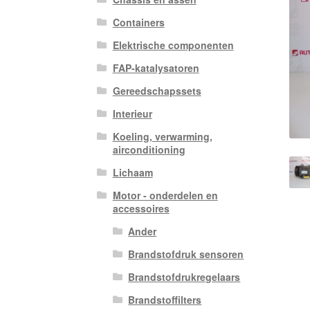
Containers
Elektrische componenten
FAP-katalysatoren
Gereedschapssets
Interieur
Koeling, verwarming,
airconditioning
Lichaam
Motor - onderdelen en
accessoires
Ander
Brandstofdruk sensoren
Brandstofdrukregelaars
Brandstoffilters