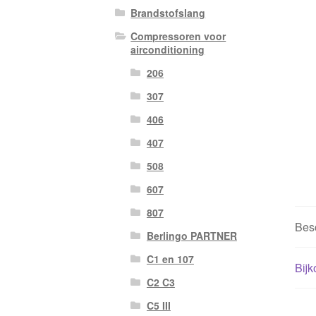
Brandstofslang
Compressoren voor
airconditioning
206
307
406
407
508
607
807
Besc
Berlingo PARTNER
C1 en 107
Bijk
C2 C3
C5 III