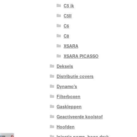
C5 ik
C5II
C6
C8
XSARA
XSARA PICASSO
Deksels
Distributie covers
Dynamo's
Filterboxen
Gaskleppen
Geactiveerde koolstof
Hoofden
Injectie pomp. hoge druk