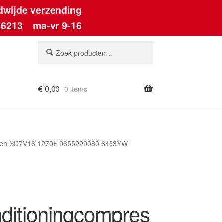
dwijde verzending
26213
ma-vr 9-16
Zoeken
Zoeken
naar:
€
0,00
0 items
anden SD7V16 1270F 9655229080 6453YW
nditioningcompres