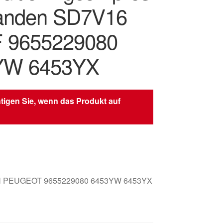
anden SD7V16
 9655229080
YW 6453YX
tigen Sie, wenn das Produkt auf
 PEUGEOT 9655229080 6453YW 6453YX