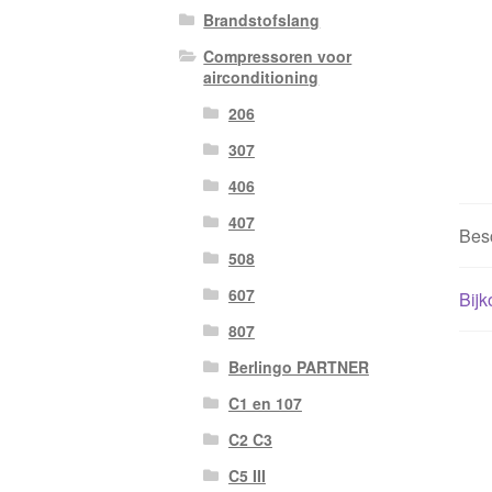
Brandstofslang
Compressoren voor
airconditioning
206
307
406
407
Besc
508
607
Bijk
807
Berlingo PARTNER
C1 en 107
C2 C3
C5 III