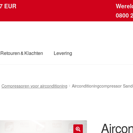
 7 EUR
Werel
0800 
Retouren & Klachten
Levering
ingen
Contact
Kassa
Klachten
Klachtenprocedure
Levering
Compressoren voor airconditioning
Airconditioningcompressor S
dwijde verzending
Winkelwagen
Airco