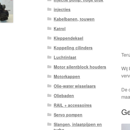
injecties
Kabelbanen, touwen
Katrol
Kleppendeksel
Koppeling cilinders
Tenz
Luchtinlaat
Motor silentblock houders
Wij 
verv
Motorkappen
Olie-water wisselaars
De o
Oliebaden
maa
RAIL + accessoires
Ge
Servo pompen
Slangen, inlaatpijpen en
turbo