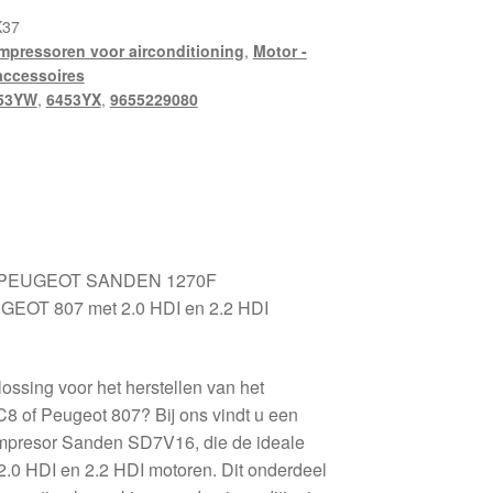
K37
pressoren voor airconditioning
,
Motor -
accessoires
53YW
,
6453YX
,
9655229080
N PEUGEOT SANDEN 1270F
EOT 807 met 2.0 HDI en 2.2 HDI
ossing voor het herstellen van het
C8 of Peugeot 807? Bij ons vindt u een
kompresor Sanden SD7V16, die de ideale
2.0 HDI en 2.2 HDI motoren. Dit onderdeel