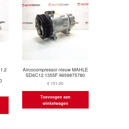
 1.2
Aircocompressor nieuw MAHLE
SD6C12 1355F 9659875780
0
€
151,00
Toevoegen aan
winkelwagen