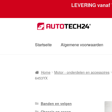
LEVERING vanaf
Skip
Skip
to
to
navigation
content
Startseite
Algemene voorwaarden
Home
Afdruk
Algemene voorwaarden
Betal
Home
Motor - onderdelen en accessoires
Mijn account
Over ons
Privacybeleid
Werel
6453YX
Banden en velgen
Chassis en assen