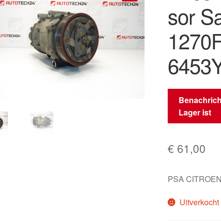
sor S
🔍
1270F
6453
Benachrich
Lager ist
€
61,00
PSA CITROEN
Uitverkocht