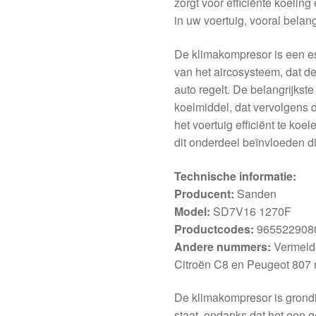
zorgt voor efficiënte koelin
in uw voertuig, vooral bela
De klimakompresor is een es
van het aircosysteem, dat d
auto regelt. De belangrijkst
koelmiddel, dat vervolgens d
het voertuig efficiënt te ko
dit onderdeel beïnvloeden di
Technische informatie:
Producent:
Sanden
Model:
SD7V16 1270F
Productcodes:
965522908
Andere nummers:
Vermelde
Citroën C8 en Peugeot 807 
De klimakompresor is grondi
staat, ondanks dat het een g