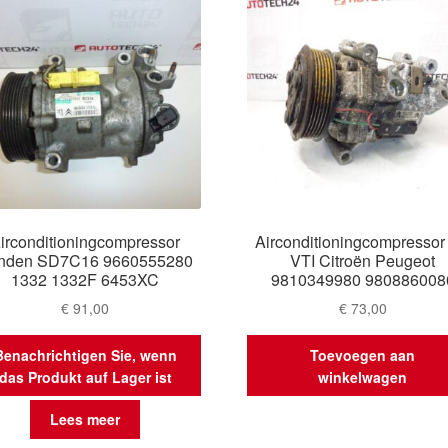
irconditioningcompressor
Airconditioningcompressor
nden SD7C16 9660555280
VTI Citroën Peugeot
1332 1332F 6453XC
9810349980 980886008
€
91,00
€
73,00
Benachrichtigen Sie, wenn
Toevoegen aan
das Produkt auf Lager ist
winkelwagen
Lees meer