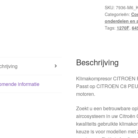
SKU:
7936-M6_
Categorieën:
Com
onderdelen en 
Tags:
1270F
,
64
Beschrijving
hrijving
Klimakompresor CITROE
omende informatie
Passt op CITROEN C8 PEUG
motoren.
Zoekt u een betrouwbare opl
aircosysteem in uw Citroën 
kwaliteits gebruikte klima
keuze is voor modellen met 