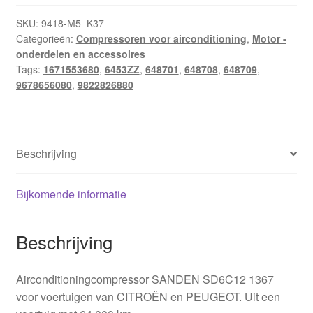
SKU:
9418-M5_K37
Categorieën:
Compressoren voor airconditioning
,
Motor -
onderdelen en accessoires
Tags:
1671553680
,
6453ZZ
,
648701
,
648708
,
648709
,
9678656080
,
9822826880
Beschrijving
Bijkomende informatie
Beschrijving
Airconditioningcompressor SANDEN SD6C12 1367
voor voertuigen van CITROËN en PEUGEOT. Uit een