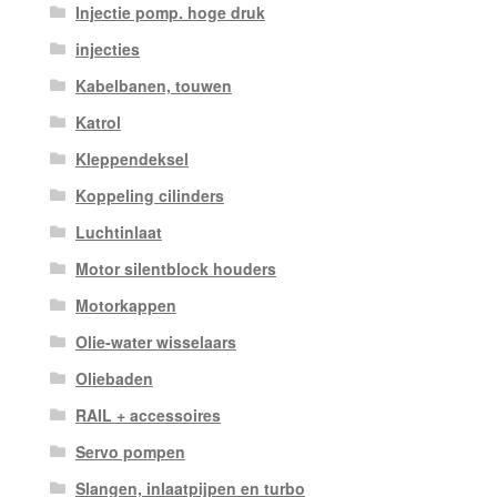
Injectie pomp. hoge druk
injecties
Kabelbanen, touwen
Katrol
Kleppendeksel
Koppeling cilinders
Luchtinlaat
Motor silentblock houders
Motorkappen
Olie-water wisselaars
Oliebaden
RAIL + accessoires
Servo pompen
Slangen, inlaatpijpen en turbo