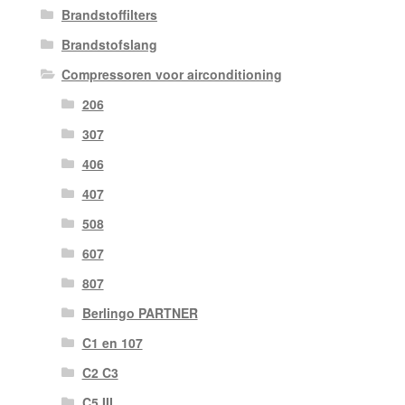
Brandstoffilters
Brandstofslang
Compressoren voor airconditioning
206
307
406
407
508
607
807
Berlingo PARTNER
C1 en 107
C2 C3
C5 III