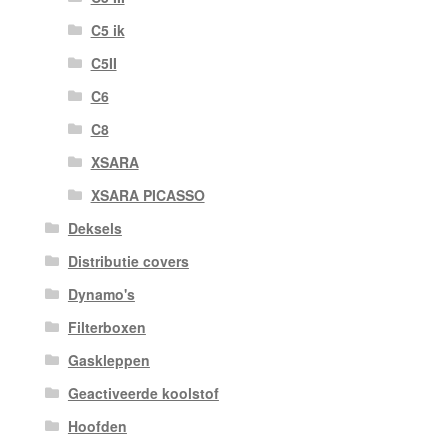
C5 ik
C5II
C6
C8
XSARA
XSARA PICASSO
Deksels
Distributie covers
Dynamo's
Filterboxen
Gaskleppen
Geactiveerde koolstof
Hoofden