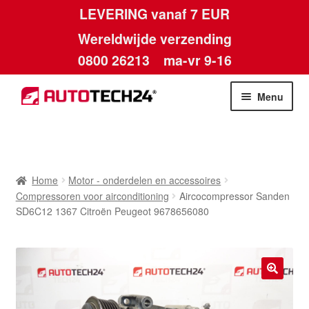
LEVERING vanaf 7 EUR
Wereldwijde verzending
0800 26213
ma-vr 9-16
Skip
Skip
Menu
to
to
navigation
content
Home
Afdruk
Home
Motor - onderdelen en accessoires
Compressoren voor airconditioning
Aircocompressor Sanden
Algemene voorwaarden
SD6C12 1367 Citroën Peugeot 9678656080
Betalingen
Contact
🔍