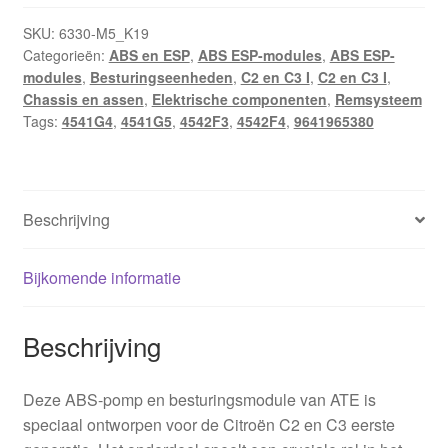
SKU:
6330-M5_K19
Categorieën:
ABS en ESP
,
ABS ESP-modules
,
ABS ESP-
modules
,
Besturingseenheden
,
C2 en C3 I
,
C2 en C3 I
,
Chassis en assen
,
Elektrische componenten
,
Remsysteem
Tags:
4541G4
,
4541G5
,
4542F3
,
4542F4
,
9641965380
Beschrijving
Bijkomende informatie
Beschrijving
Deze ABS-pomp en besturingsmodule van ATE is
speciaal ontworpen voor de Citroën C2 en C3 eerste