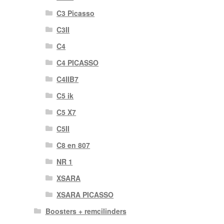
C3 Picasso
C3II
C4
C4 PICASSO
C4IIB7
C5 ik
C5 X7
C5II
C8 en 807
NR 1
XSARA
XSARA PICASSO
Boosters + remcilinders