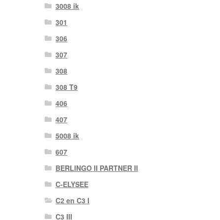
3008 ik
301
306
307
308
308 T9
406
407
5008 ik
607
BERLINGO II PARTNER II
C-ELYSEE
C2 en C3 I
C3 III