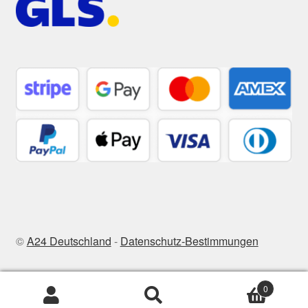
©
A24 Deutschland
-
Datenschutz-Bestimmungen
0
Zoeken
Zoeken